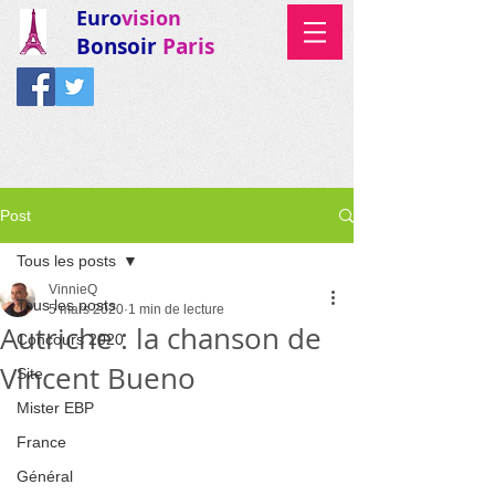
Euro
vision
Bonsoir
Paris
Post
Tous les posts
VinnieQ
Tous les posts
5 mars 2020
1 min de lecture
Autriche : la chanson de
Concours 2020
Vincent Bueno
Site
Mister EBP
France
Général