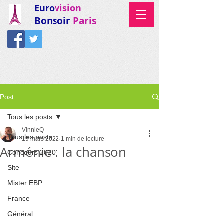
Euro
vision
Bonsoir
Paris
Post
Tous les posts
VinnieQ
Tous les posts
19 mars 2022
1 min de lecture
Arménie : la chanson
Concours 2020
Site
Mister EBP
France
Général