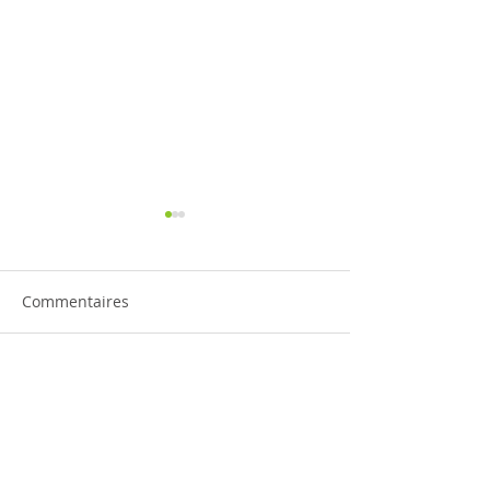
Commentaires
Monroe pour la
France, la chanson
Rédigez un commentaire...
dévoilée
BonsoirParis