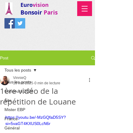
Euro
vision
Bonsoir
Paris
Post
Tous les posts
VinnieQ
Tous les posts
10 mai 2025
0 min de lecture
1ère vidéo de la
Concours 2020
répétition de Louane
Site
Mister EBP
https://youtu.be/-MzGQfaD5SY?
France
si=5vaGT4KXUS0LcN6r
Général