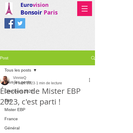
Euro
vision
Bonsoir
Paris
Post
Tous les posts
VinnieQ
Tous les posts
14 sept. 2023
1 min de lecture
Élection de Mister EBP
Concours 2020
2023, c'est parti !
Site
Mister EBP
France
Général