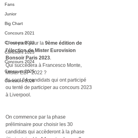
Fans
Junior
Big Chart
Concours 2021
Concours 2022
C'est parti pour la 
9ème édition de 
l'élection de Mister Eurovision 
Concours 2023
Bonsoir Paris 2023
.
Concours 2024
Qui succédera à Francesco Monte, 
Concours 2025
Mister EBP 2022 ?
Ils sont 64 candidats qui ont participé 
Concours 2026
ou tenté de participer au concours 2023 
à Liverpool.
On commence par la phase 
préliminaire pour choisir les 30 
candidats qui accèderont à la phase 