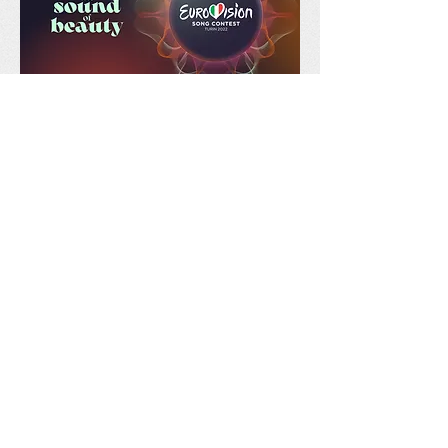
BonsoirParis
Le site eurovision-bonsoirparis.com a été créé
en 2007 par des passionnés du concours.
Partage, humour et convivialité animent l'esprit
de ses auteurs.
Retrouvez-nous !!!
Coordonnées
Paris, Somewhere in Europe​
eurovisionbonsoirparis@yahoo.fr
© 2016 by BONSOIRPARIS. Proudly created