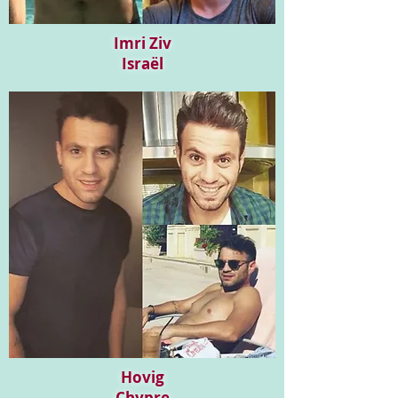
Imri Ziv
Israël
Hovig
Chypre