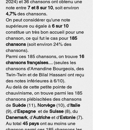
2024) et 36
chansons ont obtenu une
note entre
7 et 8 sur 10
, soit environ
4,7%
des chansons.
On peut considérer qu'une note
supérieure ou égale à
6 sur 10
constitue un très bon accueil pour une
chanson, ce qui fut le cas pour
185
chansons
(soit environ 24% des
chansons).
Parmi ces 185 chansons, on trouve
16
chansons françaises
.... (seules les
chansons d'Amandine Bourgeois, des
Twin-Twin et de Bilal Hassani ont reçu
des notes inférieures à 6/10).
Au delà de cette petite pointe de
chauvinisme, on trouve parmi les 185
chansons plébiscitées des chansons
de
Suède
(11),
Norvège
(10), d'
Italie
(9), d'
Espagne
et de
Suisse
(8), du
Danemark
, d'
Autriche
et d'
Estonie
(7).
Au total
45 pays
ont au moins une
chanson parmi ces 185 chansons les