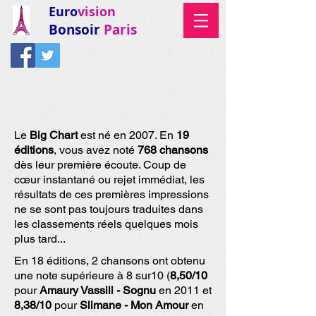
Euro
vision
Bonsoir
Paris
Le
Big Chart
est né en 2007. En
19
éditions
, vous avez noté
768 chansons
dès leur première écoute. Coup de
cœur instantané ou rejet immédiat, les
résultats de ces premières impressions
ne se sont pas toujours traduites dans
les classements réels quelques mois
plus tard...
En 18 éditions, 2 chansons ont obtenu
une note supérieure à 8 sur10 (
8,50/10
pour
Amaury Vassili - Sognu
en 2011 et
8,38/10
pour
Slimane - Mon Amour
en